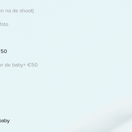
zen na de shoot)
foto
€50
oor de baby+ €50
 baby