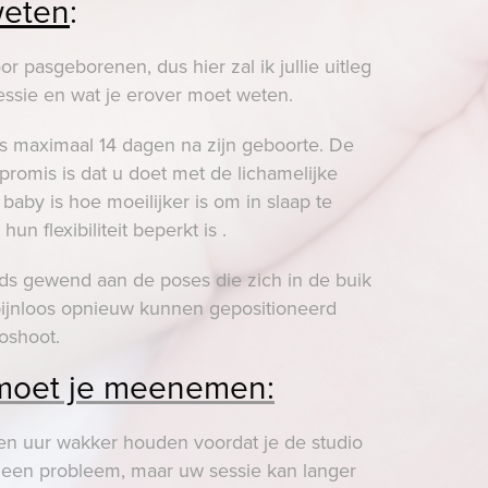
weten
:
 pasgeborenen, dus hier zal ik jullie uitleg
essie en wat je erover moet weten.
is maximaal 14 dagen na zijn geboorte. De
romis is dat u doet met de lichamelijke
aby is hoe moeilijker is om in slaap te
un flexibiliteit beperkt is .
eds gewend aan de poses die zich in de buik
ijnloos opnieuw kunnen gepositioneerd
oshoot.
 moet je meenemen:
en uur wakker houden voordat je de studio
er geen probleem, maar uw sessie kan langer