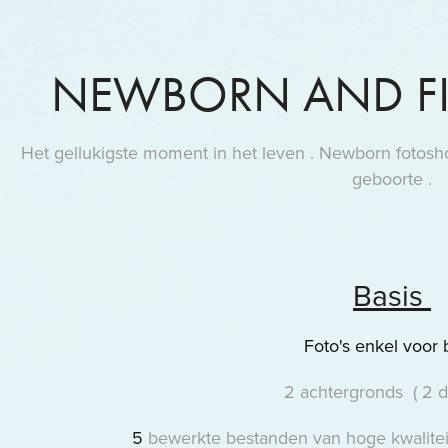
NEWBORN AND F
Het gellukigste moment in het leven . Newborn fotosho
geboorte .
Basis
Foto's enkel voor
2 achtergronds ( 2 
5
bewerkte bestanden van hoge kwalitei