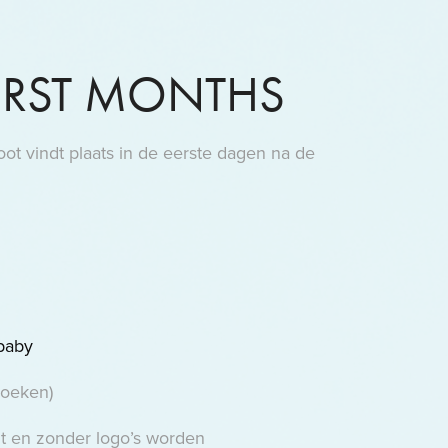
IRST MONTHS
ot vindt plaats in de eerste dagen na de
 baby
doeken)
t en zonder logo’s worden