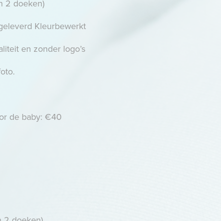
en 2 doeken)
 geleverd Kleurbewerkt
iteit en zonder logo’s
oto.
oor de baby: €40
en 2 doeken)