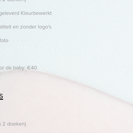
 geleverd Kleurbewerkt
iteit en zonder logo’s
foto
oor de baby: €40
s
en 2 doeken)